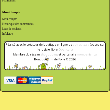
Promotions
Mon Compte
Mon compte
Historique des commandes
Liste de souhaits
Infolettre
Réalisé avec le créateur de boutique en ligne de
votresite.ca
(basée sur
le logiciel libre
Opencart
)
Membre du réseau
shooopping
et partenaire
monpanier.ca
Boutique Brin de Folie © 2026