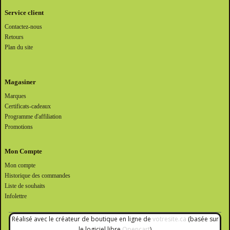
Service client
Contactez-nous
Retours
Plan du site
Magasiner
Marques
Certificats-cadeaux
Programme d'affiliation
Promotions
Mon Compte
Mon compte
Historique des commandes
Liste de souhaits
Infolettre
Réalisé avec le créateur de boutique en ligne de
votresite.ca
(basée sur
le logiciel libre
Opencart
)