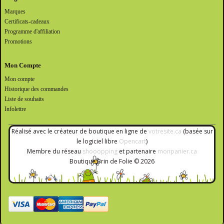
Marques
Certificats-cadeaux
Programme d'affiliation
Promotions
Mon Compte
Mon compte
Historique des commandes
Liste de souhaits
Infolettre
Réalisé avec le créateur de boutique en ligne de
votresite.ca
(basée sur
le logiciel libre
Opencart
)
Membre du réseau
shooopping
et partenaire
monpanier.ca
Boutique Brin de Folie © 2026