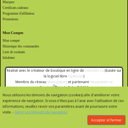
Marques
Certificats-cadeaux
Programme d'affiliation
Promotions
Mon Compte
Mon compte
Historique des commandes
Liste de souhaits
Infolettre
Réalisé avec le créateur de boutique en ligne de
votresite.ca
(basée sur
le logiciel libre
Opencart
)
Membre du réseau
shooopping
et partenaire
monpanier.ca
Boutique Brin de Folie © 2026
Nous utilisons les témoins de navigation (cookies) afin d'améliorer votre
expérience de navigation. Si vous n'êtes pas à l'aise avec l'utilisation de ces
informations, veuillez revoir vos paramètres avant de poursuivre votre
visite. -
Gérer vos témoins de navigation
Accepter et fermer