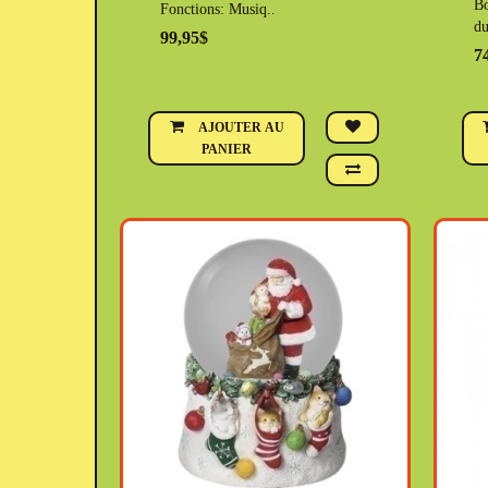
Bo
Fonctions: Musiq..
du
99,95$
7
AJOUTER AU
PANIER