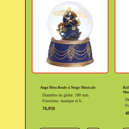
Ange Bleu Boule à Neige Musicale
Bal
Mus
Diamètre du globe: 100 mm.
Di
Fonctions: musique et b..
Fo
76,95$
4