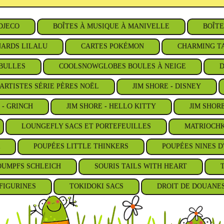
DJECO
BOÎTES À MUSIQUE À MANIVELLE
BOÎTE
ARDS LILALU
CARTES POKÉMON
CHARMING TA
BULLES
COOLSNOWGLOBES BOULES À NEIGE
D
ARTISTES SÉRIE PÈRES NOËL
JIM SHORE - DISNEY
 - GRINCH
JIM SHORE - HELLO KITTY
JIM SHOR
LOUNGEFLY SACS ET PORTEFEUILLES
MATRIOCHK
POUPÉES LITTLE THINKERS
POUPÉES NINES D
OUMPFS SCHLEICH
SOURIS TAILS WITH HEART
FIGURINES
TOKIDOKI SACS
DROIT DE DOUANE