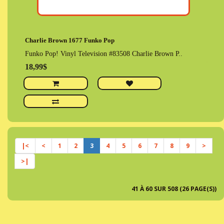
Charlie Brown 1677 Funko Pop
Funko Pop! Vinyl Television #83508 Charlie Brown P..
18,99$
|<
<
1
2
3
4
5
6
7
8
9
>
>|
41 À 60 SUR 508 (26 PAGE(S))