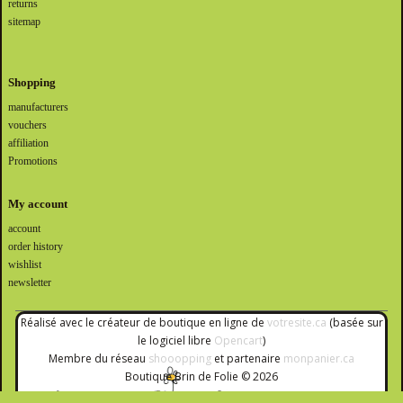
returns
sitemap
Shopping
manufacturers
vouchers
affiliation
Promotions
My account
account
order history
wishlist
newsletter
Réalisé avec le créateur de boutique en ligne de
votresite.ca
(basée sur
le logiciel libre
Opencart
)
Membre du réseau
shooopping
et partenaire
monpanier.ca
Boutique Brin de Folie © 2026