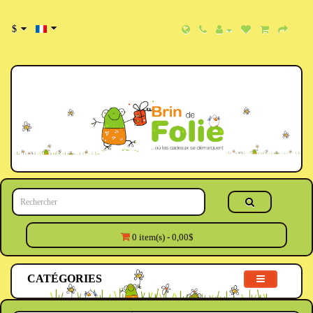
$
0 item(s) - 0,00$
CATÉGORIES