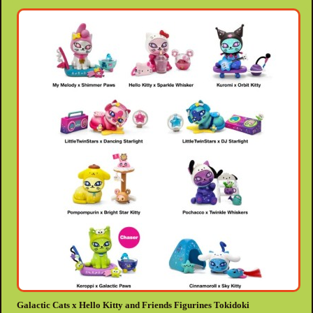
Galactic Cats x Hello Kitty and Friends Figurines Tokidoki