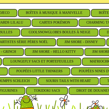
DJECO
BOÎTES À MUSIQUE À MANIVELLE
BOÎTE
ARDS LILALU
CARTES POKÉMON
CHARMING TA
BULLES
COOLSNOWGLOBES BOULES À NEIGE
D
ARTISTES SÉRIE PÈRES NOËL
JIM SHORE - DISNEY
 - GRINCH
JIM SHORE - HELLO KITTY
JIM SHOR
LOUNGEFLY SACS ET PORTEFEUILLES
MATRIOCHK
POUPÉES LITTLE THINKERS
POUPÉES NINES D
OUMPFS SCHLEICH
SOURIS TAILS WITH HEART
FIGURINES
TOKIDOKI SACS
DROIT DE DOUANE