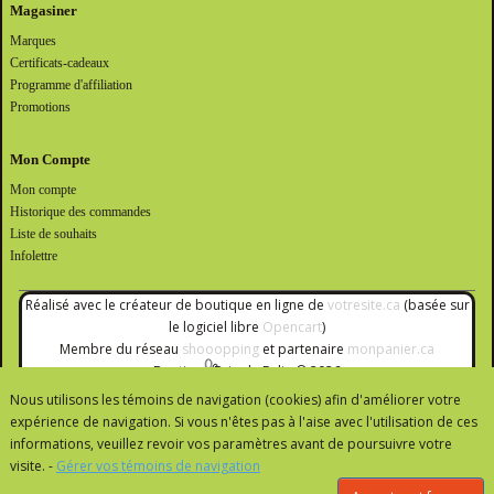
Magasiner
Marques
Certificats-cadeaux
Programme d'affiliation
Promotions
Mon Compte
Mon compte
Historique des commandes
Liste de souhaits
Infolettre
Réalisé avec le créateur de boutique en ligne de
votresite.ca
(basée sur
le logiciel libre
Opencart
)
Membre du réseau
shooopping
et partenaire
monpanier.ca
Boutique Brin de Folie © 2026
Nous utilisons les témoins de navigation (cookies) afin d'améliorer votre
expérience de navigation. Si vous n'êtes pas à l'aise avec l'utilisation de ces
informations, veuillez revoir vos paramètres avant de poursuivre votre
visite. -
Gérer vos témoins de navigation