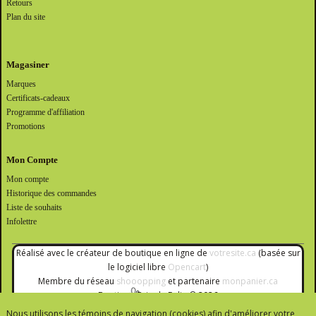
Retours
Plan du site
Magasiner
Marques
Certificats-cadeaux
Programme d'affiliation
Promotions
Mon Compte
Mon compte
Historique des commandes
Liste de souhaits
Infolettre
Réalisé avec le créateur de boutique en ligne de
votresite.ca
(basée sur
le logiciel libre
Opencart
)
Membre du réseau
shooopping
et partenaire
monpanier.ca
Boutique Brin de Folie © 2026
Nous utilisons les témoins de navigation (cookies) afin d'améliorer votre