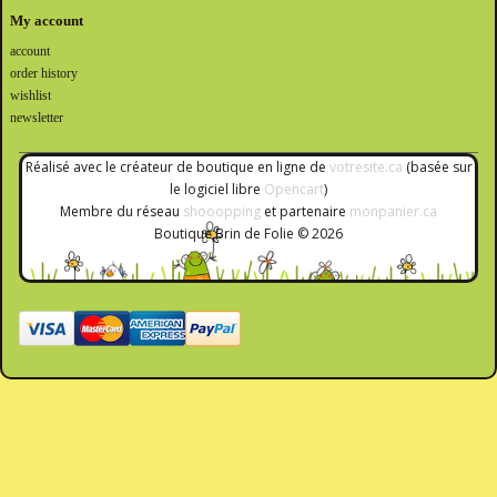
My account
account
order history
wishlist
newsletter
Réalisé avec le créateur de boutique en ligne de
votresite.ca
(basée sur
le logiciel libre
Opencart
)
Membre du réseau
shooopping
et partenaire
monpanier.ca
Boutique Brin de Folie © 2026