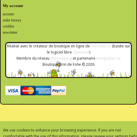
My account
account
order history
wishlist
newsletter
Réalisé avec le créateur de boutique en ligne de
votresite.ca
(basée sur
le logiciel libre
Opencart
)
Membre du réseau
shooopping
et partenaire
monpanier.ca
Boutique Brin de Folie © 2026
We use cookies to enhance your browsing experience. If you are not
comfortable with the use of this information, please review your settings bef