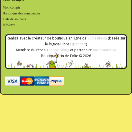
Mon compte
Historique des commandes
Liste de souhaits
Infolettre
Réalisé avec le créateur de boutique en ligne de
votresite.ca
(basée sur
le logiciel libre
Opencart
)
Membre du réseau
shooopping
et partenaire
monpanier.ca
Boutique Brin de Folie © 2026