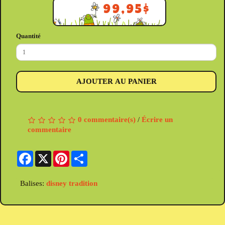
99,95$
Quantité
AJOUTER AU PANIER
0 commentaire(s)
/
Écrire un
commentaire
Facebook
X
Pinterest
Share
Balises:
disney tradition