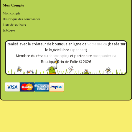
Mon Compte
Mon compte
Historique des commandes
Liste de souhaits
Infolettre
Réalisé avec le créateur de boutique en ligne de
votresite.ca
(basée sur
le logiciel libre
Opencart
)
Membre du réseau
shooopping
et partenaire
monpanier.ca
Boutique Brin de Folie © 2026