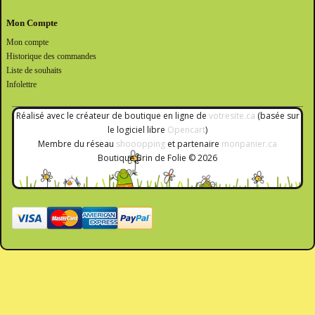
Mon Compte
Mon compte
Historique des commandes
Liste de souhaits
Infolettre
Réalisé avec le créateur de boutique en ligne de
votresite.ca
(basée sur
le logiciel libre
Opencart
)
Membre du réseau
shooopping
et partenaire
monpanier.ca
Boutique Brin de Folie © 2026