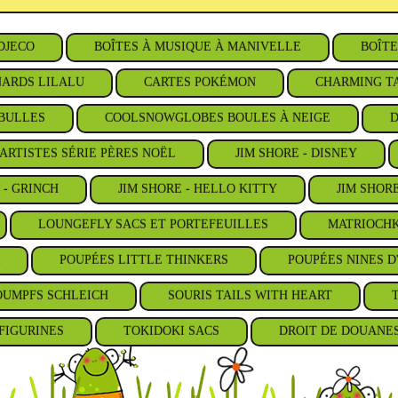
DJECO
BOÎTES À MUSIQUE À MANIVELLE
BOÎTE
ARDS LILALU
CARTES POKÉMON
CHARMING TA
BULLES
COOLSNOWGLOBES BOULES À NEIGE
D
ARTISTES SÉRIE PÈRES NOËL
JIM SHORE - DISNEY
 - GRINCH
JIM SHORE - HELLO KITTY
JIM SHOR
LOUNGEFLY SACS ET PORTEFEUILLES
MATRIOCHK
POUPÉES LITTLE THINKERS
POUPÉES NINES D
OUMPFS SCHLEICH
SOURIS TAILS WITH HEART
FIGURINES
TOKIDOKI SACS
DROIT DE DOUANE