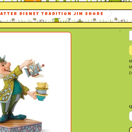
ATTER DISNEY TRADITION JIM SHORE
M
M
D
Q