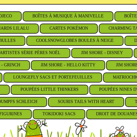
DJECO
BOÎTES À MUSIQUE À MANIVELLE
BOÎTE
ARDS LILALU
CARTES POKÉMON
CHARMING TA
BULLES
COOLSNOWGLOBES BOULES À NEIGE
D
ARTISTES SÉRIE PÈRES NOËL
JIM SHORE - DISNEY
 - GRINCH
JIM SHORE - HELLO KITTY
JIM SHOR
LOUNGEFLY SACS ET PORTEFEUILLES
MATRIOCHK
POUPÉES LITTLE THINKERS
POUPÉES NINES D
OUMPFS SCHLEICH
SOURIS TAILS WITH HEART
FIGURINES
TOKIDOKI SACS
DROIT DE DOUANE