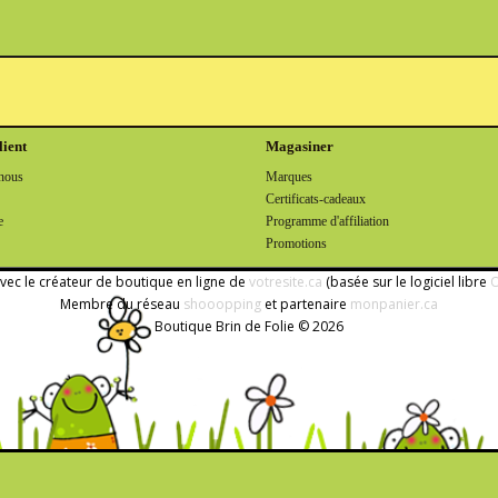
lient
Magasiner
nous
Marques
Certificats-cadeaux
e
Programme d'affiliation
Promotions
avec le créateur de boutique en ligne de
votresite.ca
(basée sur le logiciel libre
O
Membre du réseau
shooopping
et partenaire
monpanier.ca
Boutique Brin de Folie © 2026