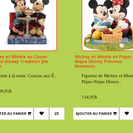
ey et Minnie au Casse-
Mickey et Minnie en Pique-
te Disney Tradition Jim
Nique Disney Precious
e
Moments
inte à la main. Conçue aux É..
Figurine de Mickey et Minn
Pique-Nique Disney..
09,95$
134,95$
TER AU PANIER
AJOUTER AU PANIER