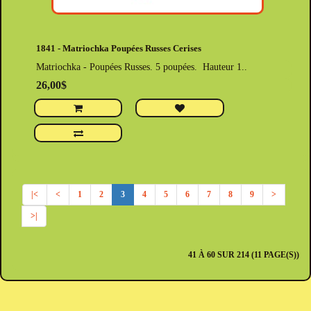
1841 - Matriochka Poupées Russes Cerises
Matriochka - Poupées Russes. 5 poupées. Hauteur 1..
26,00$
|<
<
1
2
3
4
5
6
7
8
9
>
>|
41 À 60 SUR 214 (11 PAGE(S))