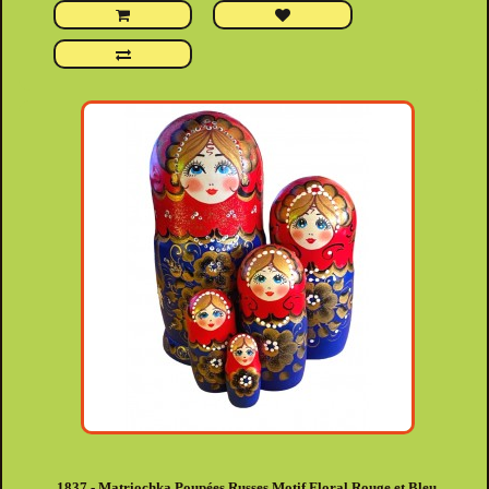
1837 - Matriochka Poupées Russes Motif Floral Rouge et Bleu