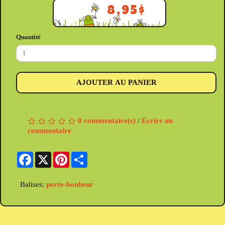
8,95$
Quantité
AJOUTER AU PANIER
0 commentaire(s)
/
Écrire un
commentaire
Facebook
X
Pinterest
Share
Balises:
porte-bonheur