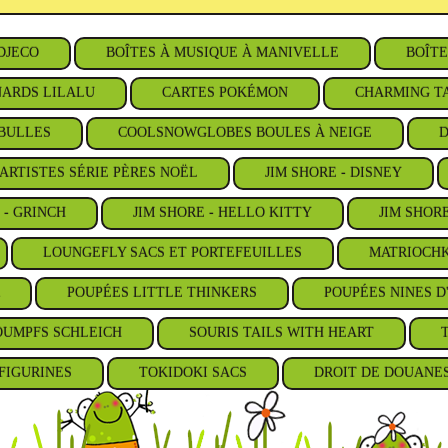
DJECO
BOÎTES À MUSIQUE À MANIVELLE
BOÎTE
ARDS LILALU
CARTES POKÉMON
CHARMING TA
BULLES
COOLSNOWGLOBES BOULES À NEIGE
D
ARTISTES SÉRIE PÈRES NOËL
JIM SHORE - DISNEY
 - GRINCH
JIM SHORE - HELLO KITTY
JIM SHOR
LOUNGEFLY SACS ET PORTEFEUILLES
MATRIOCHK
POUPÉES LITTLE THINKERS
POUPÉES NINES D
OUMPFS SCHLEICH
SOURIS TAILS WITH HEART
FIGURINES
TOKIDOKI SACS
DROIT DE DOUANE