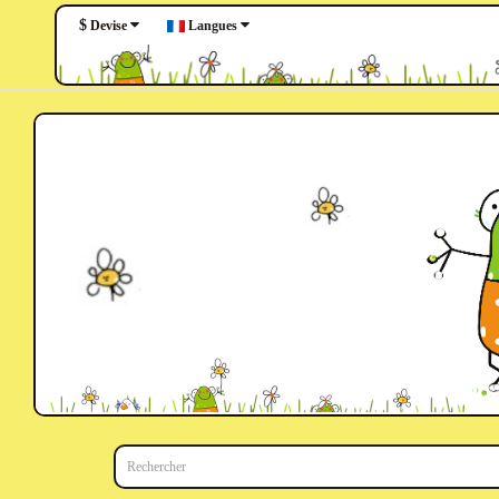
$
Langues
Devise