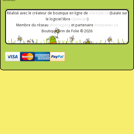
Réalisé avec le créateur de boutique en ligne de
votresite.ca
(basée sur
le logiciel libre
Opencart
)
Membre du réseau
shooopping
et partenaire
monpanier.ca
Boutique Brin de Folie © 2026