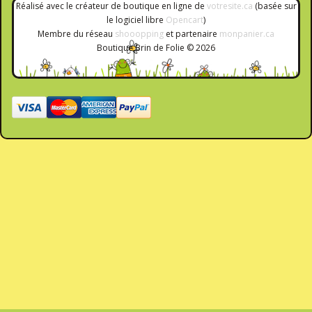
Réalisé avec le créateur de boutique en ligne de
votresite.ca
(basée sur
le logiciel libre
Opencart
)
Membre du réseau
shooopping
et partenaire
monpanier.ca
Boutique Brin de Folie © 2026