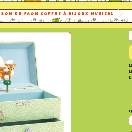
NSON DU FAON COFFRE À BIJOUX MUSICAL
M
M
D
Q