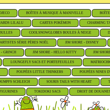
DJECO
BOÎTES À MUSIQUE À MANIVELLE
BOÎTE
ARDS LILALU
CARTES POKÉMON
CHARMING TA
BULLES
COOLSNOWGLOBES BOULES À NEIGE
D
ARTISTES SÉRIE PÈRES NOËL
JIM SHORE - DISNEY
 - GRINCH
JIM SHORE - HELLO KITTY
JIM SHOR
LOUNGEFLY SACS ET PORTEFEUILLES
MATRIOCHK
POUPÉES LITTLE THINKERS
POUPÉES NINES D
OUMPFS SCHLEICH
SOURIS TAILS WITH HEART
FIGURINES
TOKIDOKI SACS
DROIT DE DOUANE