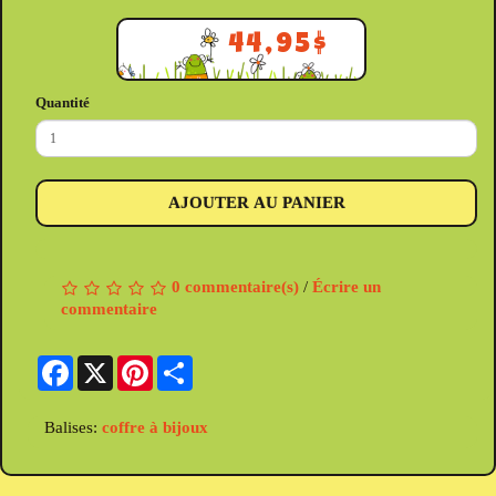
44,95$
Quantité
AJOUTER AU PANIER
0 commentaire(s)
/
Écrire un
commentaire
Facebook
X
Pinterest
Share
Balises:
coffre à bijoux