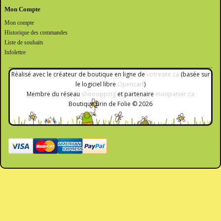
Mon Compte
Mon compte
Historique des commandes
Liste de souhaits
Infolettre
Réalisé avec le créateur de boutique en ligne de
votresite.ca
(basée sur
le logiciel libre
Opencart
)
Membre du réseau
shooopping
et partenaire
monpanier.ca
Boutique Brin de Folie © 2026