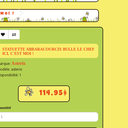
MOI !
STATUETTE ABRARACOURCIX BULLE LE CHEF
ICI, C'EST MOI !
Asterix
arque:
odèle: asterix
isponibilité: 1
114,95$
uantité