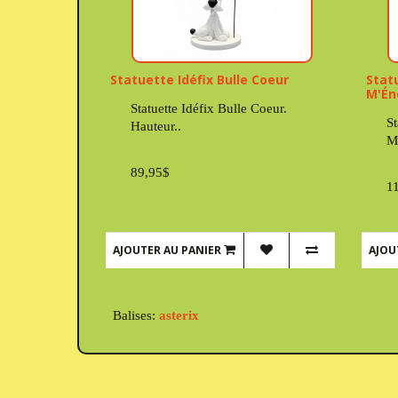
Statuette Idéfix Bulle Coeur
Stat
M'Én
Statuette Idéfix Bulle Coeur.
St
Hauteur..
M
89,95$
1
AJOUTER AU PANIER
AJOU
Balises:
asterix