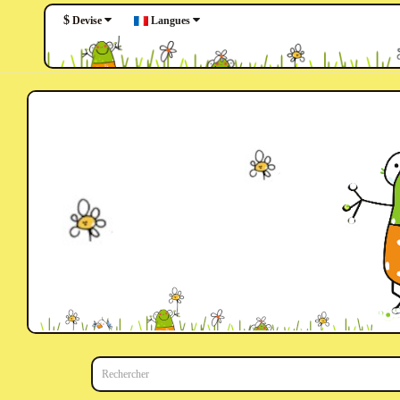
$
Langues
Devise