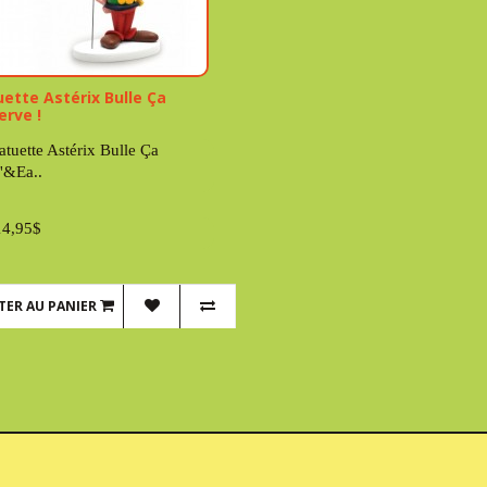
uette Astérix Bulle Ça
erve !
atuette Astérix Bulle Ça
'&Ea..
14,95$
TER AU PANIER