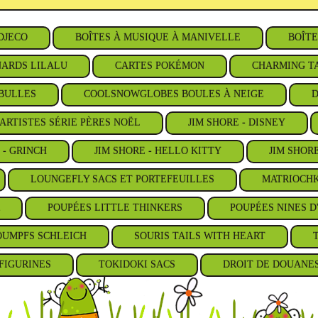
DJECO
BOÎTES À MUSIQUE À MANIVELLE
BOÎTE
ARDS LILALU
CARTES POKÉMON
CHARMING TA
BULLES
COOLSNOWGLOBES BOULES À NEIGE
D
ARTISTES SÉRIE PÈRES NOËL
JIM SHORE - DISNEY
 - GRINCH
JIM SHORE - HELLO KITTY
JIM SHOR
LOUNGEFLY SACS ET PORTEFEUILLES
MATRIOCHK
POUPÉES LITTLE THINKERS
POUPÉES NINES D
OUMPFS SCHLEICH
SOURIS TAILS WITH HEART
FIGURINES
TOKIDOKI SACS
DROIT DE DOUANE