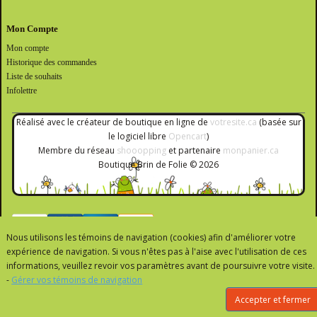
Mon Compte
Mon compte
Historique des commandes
Liste de souhaits
Infolettre
Réalisé avec le créateur de boutique en ligne de
votresite.ca
(basée sur
le logiciel libre
Opencart
)
Membre du réseau
shooopping
et partenaire
monpanier.ca
Boutique Brin de Folie © 2026
Nous utilisons les témoins de navigation (cookies) afin d'améliorer votre
expérience de navigation. Si vous n'êtes pas à l'aise avec l'utilisation de ces
informations, veuillez revoir vos paramètres avant de poursuivre votre visite.
-
Gérer vos témoins de navigation
Accepter et fermer