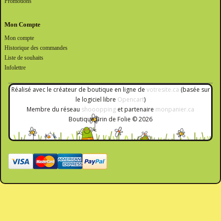
Promotions
Mon Compte
Mon compte
Historique des commandes
Liste de souhaits
Infolettre
Réalisé avec le créateur de boutique en ligne de
votresite.ca
(basée sur
le logiciel libre
Opencart
)
Membre du réseau
shooopping
et partenaire
monpanier.ca
Boutique Brin de Folie © 2026