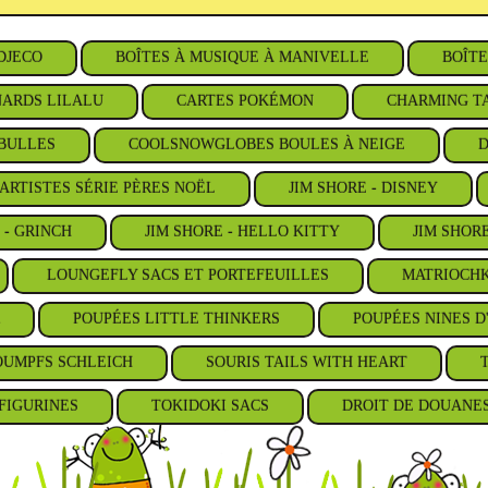
DJECO
BOÎTES À MUSIQUE À MANIVELLE
BOÎTE
ARDS LILALU
CARTES POKÉMON
CHARMING TA
BULLES
COOLSNOWGLOBES BOULES À NEIGE
D
ARTISTES SÉRIE PÈRES NOËL
JIM SHORE - DISNEY
 - GRINCH
JIM SHORE - HELLO KITTY
JIM SHOR
LOUNGEFLY SACS ET PORTEFEUILLES
MATRIOCHK
POUPÉES LITTLE THINKERS
POUPÉES NINES D
OUMPFS SCHLEICH
SOURIS TAILS WITH HEART
FIGURINES
TOKIDOKI SACS
DROIT DE DOUANE