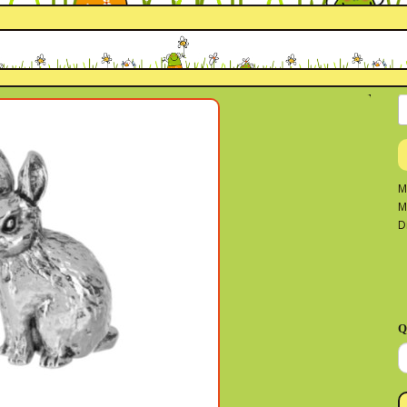
M
M
D
Q