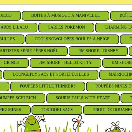
DJECO
BOÎTES À MUSIQUE À MANIVELLE
BOÎTE
ARDS LILALU
CARTES POKÉMON
CHARMING TA
BULLES
COOLSNOWGLOBES BOULES À NEIGE
D
ARTISTES SÉRIE PÈRES NOËL
JIM SHORE - DISNEY
 - GRINCH
JIM SHORE - HELLO KITTY
JIM SHOR
LOUNGEFLY SACS ET PORTEFEUILLES
MATRIOCHK
POUPÉES LITTLE THINKERS
POUPÉES NINES D
OUMPFS SCHLEICH
SOURIS TAILS WITH HEART
FIGURINES
TOKIDOKI SACS
DROIT DE DOUANE