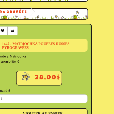
YROGRAVÉES
1445 - MATRIOCHKA POUPÉES RUSSES
PYROGRAVÉES
odèle: Matriochka
isponibilité: 6
28,00$
uantité
AJOUTER AU PANIER