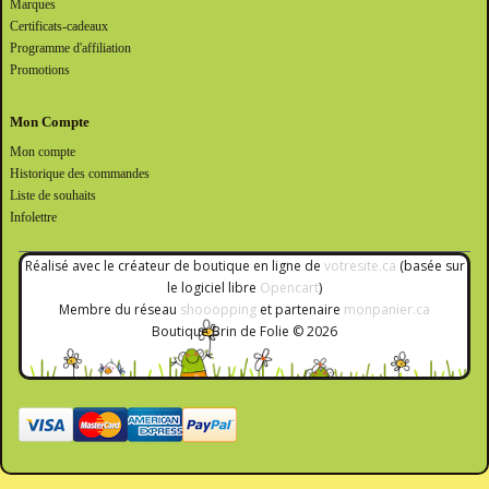
Marques
Certificats-cadeaux
Programme d'affiliation
Promotions
Mon Compte
Mon compte
Historique des commandes
Liste de souhaits
Infolettre
Réalisé avec le créateur de boutique en ligne de
votresite.ca
(basée sur
le logiciel libre
Opencart
)
Membre du réseau
shooopping
et partenaire
monpanier.ca
Boutique Brin de Folie © 2026