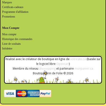
Marques
Certificats-cadeaux
Programme d'affiliation
Promotions
Mon Compte
Mon compte
Historique des commandes
Liste de souhaits
Infolettre
Réalisé avec le créateur de boutique en ligne de
votresite.ca
(basée sur
le logiciel libre
Opencart
)
Membre du réseau
shooopping
et partenaire
monpanier.ca
Boutique Brin de Folie © 2026