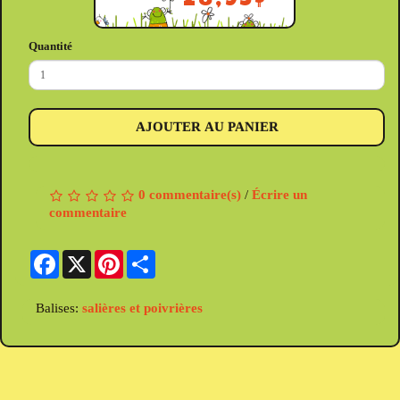
28,95$
Quantité
AJOUTER AU PANIER
0 commentaire(s)
/
Écrire un
commentaire
Facebook
X
Pinterest
Share
Balises:
salières et poivrières