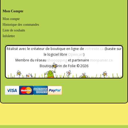
Mon Compte
Mon compte
Historique des commandes
Liste de souhaits
Infolettre
Réalisé avec le créateur de boutique en ligne de
votresite.ca
(basée sur
le logiciel libre
Opencart
)
Membre du réseau
shooopping
et partenaire
monpanier.ca
Boutique Brin de Folie © 2026