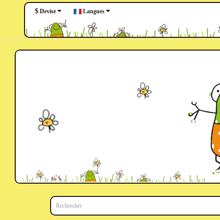
$
Langues
Devise