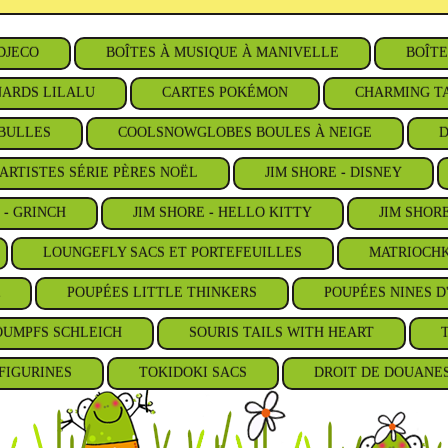
DJECO
BOÎTES À MUSIQUE À MANIVELLE
BOÎTE
ARDS LILALU
CARTES POKÉMON
CHARMING TA
BULLES
COOLSNOWGLOBES BOULES À NEIGE
D
ARTISTES SÉRIE PÈRES NOËL
JIM SHORE - DISNEY
 - GRINCH
JIM SHORE - HELLO KITTY
JIM SHOR
LOUNGEFLY SACS ET PORTEFEUILLES
MATRIOCHK
POUPÉES LITTLE THINKERS
POUPÉES NINES D
OUMPFS SCHLEICH
SOURIS TAILS WITH HEART
FIGURINES
TOKIDOKI SACS
DROIT DE DOUANE