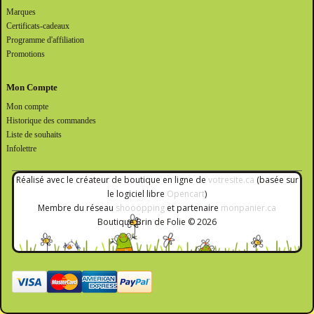
Marques
Certificats-cadeaux
Programme d'affiliation
Promotions
Mon Compte
Mon compte
Historique des commandes
Liste de souhaits
Infolettre
Réalisé avec le créateur de boutique en ligne de
votresite.ca
(basée sur
le logiciel libre
Opencart
)
Membre du réseau
shooopping
et partenaire
monpanier.ca
Boutique Brin de Folie © 2026