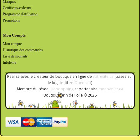
Marques
Certificats-cadeaux
Programme d'affiliation
Promotions
Mon Compte
Mon compte
Historique des commandes
Liste de souhaits
Infolettre
Réalisé avec le créateur de boutique en ligne de
votresite.ca
(basée sur
le logiciel libre
Opencart
)
Membre du réseau
shooopping
et partenaire
monpanier.ca
Boutique Brin de Folie © 2026