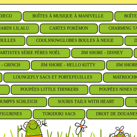
DJECO
BOÎTES À MUSIQUE À MANIVELLE
BOÎTE
ARDS LILALU
CARTES POKÉMON
CHARMING TA
BULLES
COOLSNOWGLOBES BOULES À NEIGE
D
ARTISTES SÉRIE PÈRES NOËL
JIM SHORE - DISNEY
 - GRINCH
JIM SHORE - HELLO KITTY
JIM SHOR
LOUNGEFLY SACS ET PORTEFEUILLES
MATRIOCHK
POUPÉES LITTLE THINKERS
POUPÉES NINES D
OUMPFS SCHLEICH
SOURIS TAILS WITH HEART
FIGURINES
TOKIDOKI SACS
DROIT DE DOUANE