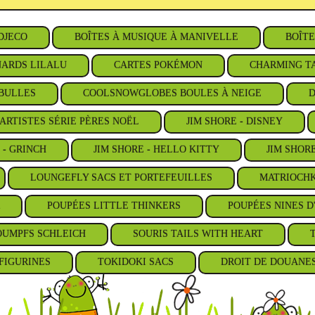
DJECO
BOÎTES À MUSIQUE À MANIVELLE
BOÎTE
ARDS LILALU
CARTES POKÉMON
CHARMING TA
BULLES
COOLSNOWGLOBES BOULES À NEIGE
D
ARTISTES SÉRIE PÈRES NOËL
JIM SHORE - DISNEY
 - GRINCH
JIM SHORE - HELLO KITTY
JIM SHOR
LOUNGEFLY SACS ET PORTEFEUILLES
MATRIOCHK
POUPÉES LITTLE THINKERS
POUPÉES NINES D
OUMPFS SCHLEICH
SOURIS TAILS WITH HEART
FIGURINES
TOKIDOKI SACS
DROIT DE DOUANE