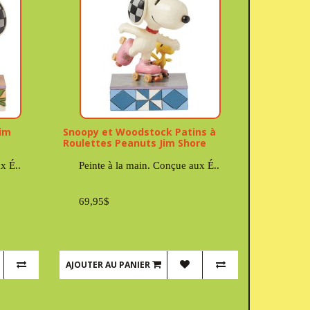
Jim
Snoopy et Woodstock Patins à
Roulettes Peanuts Jim Shore
x É..
Peinte à la main. Conçue aux É..
69,95$
AJOUTER AU PANIER