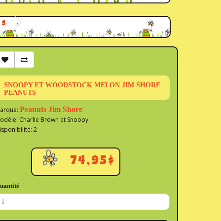
TS
SNOOPY ET WOODSTOCK MELON JIM SHORE
PEANUTS
Peanuts Jim Shore
arque:
odèle: Charlie Brown et Snoopy
isponibilité: 2
74,95$
uantité