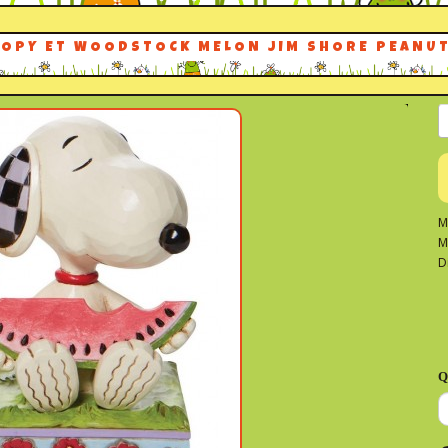
OPY ET WOODSTOCK MELON JIM SHORE PEANU
M
M
D
Q