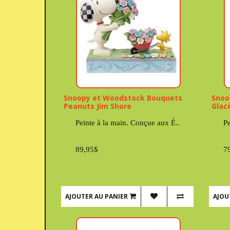
Snoopy et Woodstock Bouquets
Snoo
Peanuts Jim Shore
Glac
Peinte à la main. Conçue aux É..
Pe
89,95$
7
AJOUTER AU PANIER
AJOU