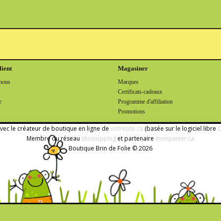
lient
Magasiner
nous
Marques
Certificats-cadeaux
e
Programme d'affiliation
Promotions
avec le créateur de boutique en ligne de
votresite.ca
(basée sur le logiciel libre
O
Membre du réseau
shooopping
et partenaire
monpanier.ca
Boutique Brin de Folie © 2026