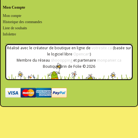
Mon Compte
Mon compte
Historique des commandes
Liste de souhaits
Infolettre
Réalisé avec le créateur de boutique en ligne de
votresite.ca
(basée sur
le logiciel libre
Opencart
)
Membre du réseau
shooopping
et partenaire
monpanier.ca
Boutique Brin de Folie © 2026