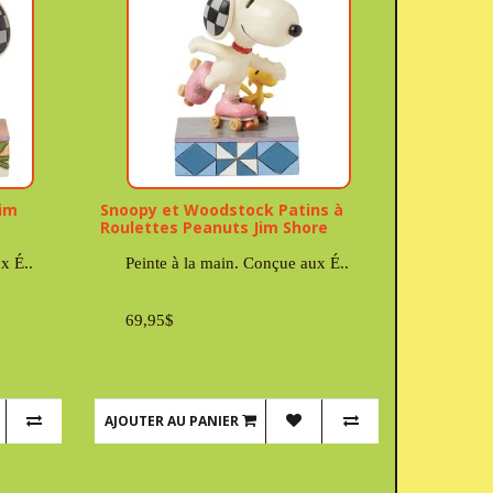
Jim
Snoopy et Woodstock Patins à
Roulettes Peanuts Jim Shore
x É..
Peinte à la main. Conçue aux É..
69,95$
AJOUTER AU PANIER