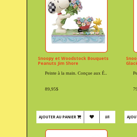
Snoopy et Woodstock Bouquets
Snoo
Peanuts Jim Shore
Glac
Peinte à la main. Conçue aux É..
Pe
89,95$
7
AJOUTER AU PANIER
AJOU