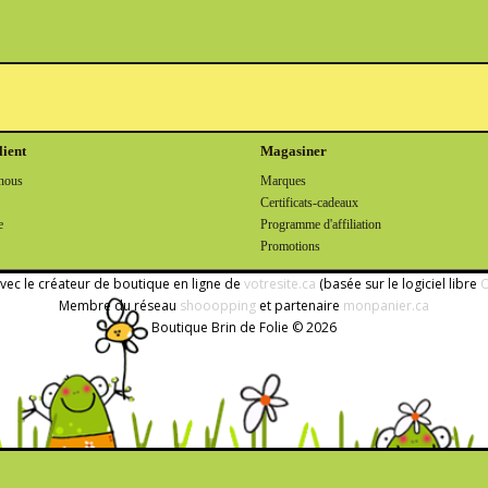
lient
Magasiner
nous
Marques
Certificats-cadeaux
e
Programme d'affiliation
Promotions
avec le créateur de boutique en ligne de
votresite.ca
(basée sur le logiciel libre
O
Membre du réseau
shooopping
et partenaire
monpanier.ca
Boutique Brin de Folie © 2026