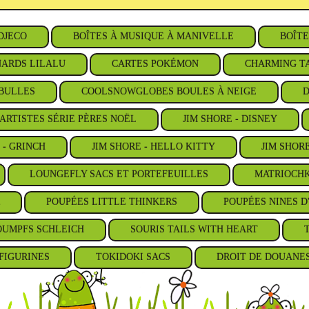
DJECO
BOÎTES À MUSIQUE À MANIVELLE
BOÎTE
ARDS LILALU
CARTES POKÉMON
CHARMING TA
BULLES
COOLSNOWGLOBES BOULES À NEIGE
D
ARTISTES SÉRIE PÈRES NOËL
JIM SHORE - DISNEY
 - GRINCH
JIM SHORE - HELLO KITTY
JIM SHOR
LOUNGEFLY SACS ET PORTEFEUILLES
MATRIOCHK
POUPÉES LITTLE THINKERS
POUPÉES NINES D
OUMPFS SCHLEICH
SOURIS TAILS WITH HEART
FIGURINES
TOKIDOKI SACS
DROIT DE DOUANE