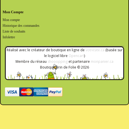
Mon Compte
Mon compte
Historique des commandes
Liste de souhaits
Infolettre
Réalisé avec le créateur de boutique en ligne de
votresite.ca
(basée sur
le logiciel libre
Opencart
)
Membre du réseau
shooopping
et partenaire
monpanier.ca
Boutique Brin de Folie © 2026